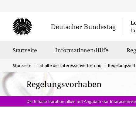
L
fü
Hauptnavigation
Startseite
Informationen/Hilfe
Reg
Sie
Startseite
Inhalte der Interessenvertretung
Regelungsvor
befinden
Regelungsvorhaben
sich
hier:
Die Inhalte beruhen allein auf Angaben der Interessenver