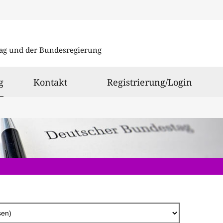
Direkt
zum
ag und der Bundesregierung
Inhalt
ausgewählt
g
Kontakt
Registrierung/Login