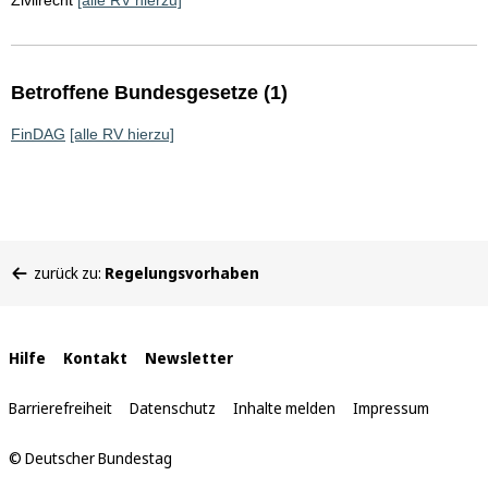
Zivilrecht
[alle RV hierzu]
Betroffene Bundesgesetze (1)
FinDAG
[alle RV hierzu]
Sie
zurück zu:
Regelungsvorhaben
befinden
sich
hier:
Interne
Hilfe
Kontakt
Newsletter
Links
Barrierefreiheit
Datenschutz
Inhalte melden
Impressum
© Deutscher Bundestag