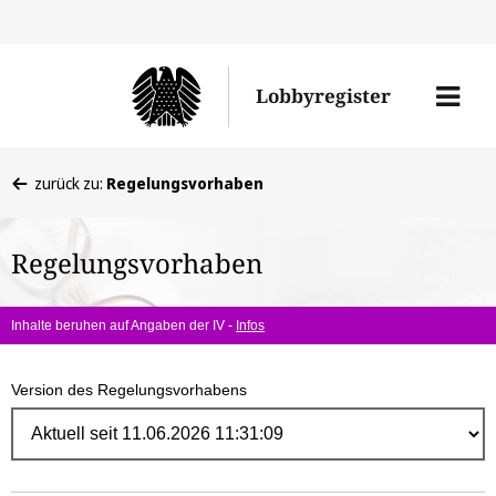
Direk
zum
Men
Lobbyregister
Inhal
öffne
Sie
zurück zu:
Regelungsvorhaben
befinden
sich
Regelungsvorhaben
hier:
Inhalte beruhen auf Angaben der IV -
Infos
Version des Regelungsvorhabens