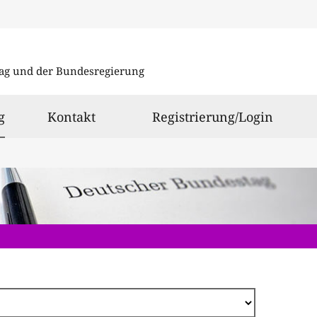
Direkt
zum
ag und der Bundesregierung
Inhalt
ausgewählt
g
Kontakt
Registrierung/Login