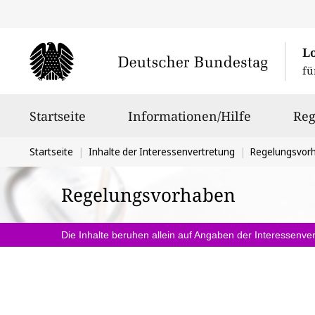
L
fü
Hauptnavigation
Startseite
Informationen/Hilfe
Reg
Sie
Startseite
Inhalte der Interessenvertretung
Regelungsvor
befinden
Regelungsvorhaben
sich
hier:
Die Inhalte beruhen allein auf Angaben der Interessenver