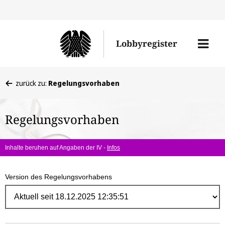
Direk
zum
Men
Lobbyregister
Inhal
öffne
Sie
zurück zu:
Regelungsvorhaben
befinden
sich
Regelungsvorhaben
hier:
Inhalte beruhen auf Angaben der IV -
Infos
Version des Regelungsvorhabens