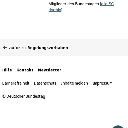
Mitglieder des Bundestages
[alle SG
dorthin]
Sie
zurück zu:
Regelungsvorhaben
befinden
sich
hier:
Interne
Hilfe
Kontakt
Newsletter
Links
Barrierefreiheit
Datenschutz
Inhalte melden
Impressum
© Deutscher Bundestag