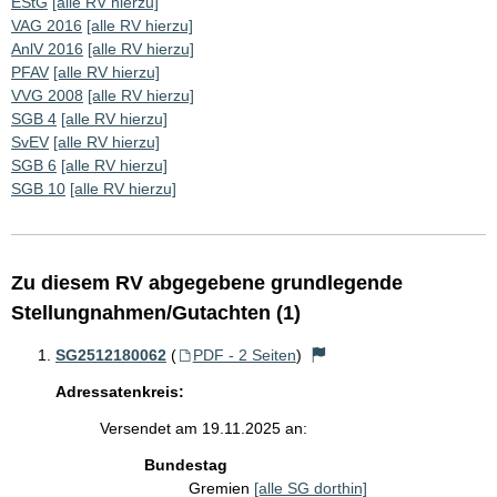
EStG
[alle RV hierzu]
VAG 2016
[alle RV hierzu]
AnlV 2016
[alle RV hierzu]
PFAV
[alle RV hierzu]
VVG 2008
[alle RV hierzu]
SGB 4
[alle RV hierzu]
SvEV
[alle RV hierzu]
SGB 6
[alle RV hierzu]
SGB 10
[alle RV hierzu]
Zu diesem RV abgegebene grundlegende
Stellungnahmen/Gutachten (1)
SG2512180062
(
PDF - 2 Seiten
)
Adressatenkreis:
Versendet am 19.11.2025 an:
Bundestag
Gremien
[alle SG dorthin]