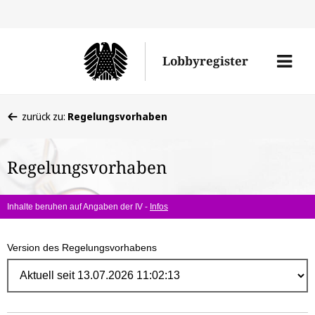
Direk
zum
Men
Lobbyregister
Inhal
öffne
Sie
zurück zu:
Regelungsvorhaben
befinden
sich
Regelungsvorhaben
hier:
Inhalte beruhen auf Angaben der IV -
Infos
Version des Regelungsvorhabens