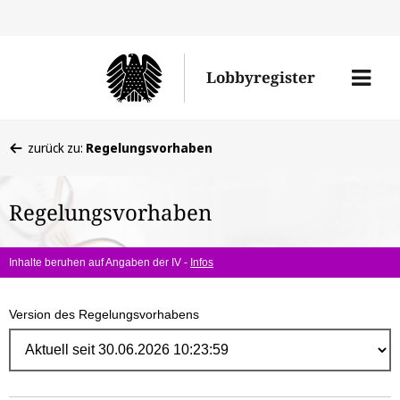
Direk
zum
Men
Lobbyregister
Inhal
öffne
Sie
zurück zu:
Regelungsvorhaben
befinden
sich
Regelungsvorhaben
hier:
Inhalte beruhen auf Angaben der IV -
Infos
Version des Regelungsvorhabens