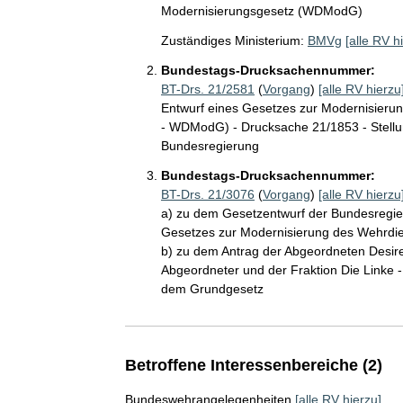
Modernisierungsgesetz (WDModG)
Zuständiges Ministerium:
BMVg
[alle RV h
Bundestags-Drucksachennummer:
BT-Drs. 21/2581
(
Vorgang
)
[alle RV hierzu
Entwurf eines Gesetzes zur Modernisieru
- WDModG) - Drucksache 21/1853 - Stel
Bundesregierung
Bundestags-Drucksachennummer:
BT-Drs. 21/3076
(
Vorgang
)
[alle RV hierzu
a) zu dem Gesetzentwurf der Bundesregie
Gesetzes zur Modernisierung des Wehrdi
b) zu dem Antrag der Abgeordneten Desire
Abgeordneter und der Fraktion Die Linke 
dem Grundgesetz
Betroffene Interessenbereiche (2)
Bundeswehrangelegenheiten
[alle RV hierzu]