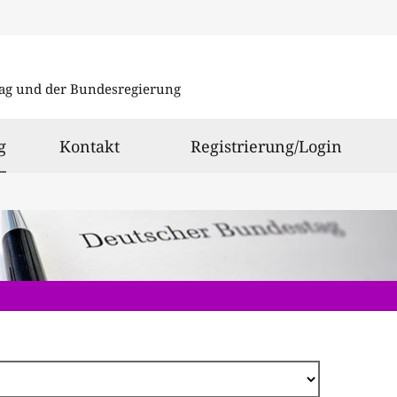
Direkt
zum
ag und der Bundesregierung
Inhalt
ausgewählt
g
Kontakt
Registrierung/Login