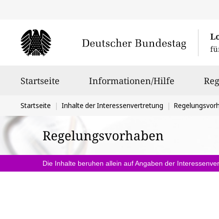
L
fü
Hauptnavigation
Startseite
Informationen/Hilfe
Reg
Sie
Startseite
Inhalte der Interessenvertretung
Regelungsvor
befinden
Regelungsvorhaben
sich
hier:
Die Inhalte beruhen allein auf Angaben der Interessenver