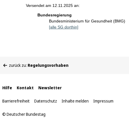
Versendet am 12.11.2025 an:
Bundesregierung
Bundesministerium für Gesundheit (BMG)
[alle SG dorthin]
Sie
zurück zu:
Regelungsvorhaben
befinden
sich
hier:
Interne
Hilfe
Kontakt
Newsletter
Links
Barrierefreiheit
Datenschutz
Inhalte melden
Impressum
© Deutscher Bundestag