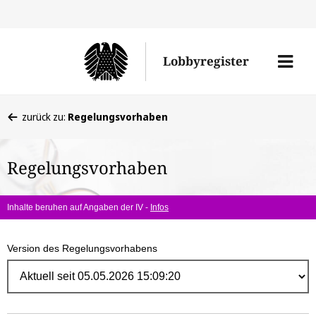
Direk
zum
Men
Lobbyregister
Inhal
öffne
Sie
zurück zu:
Regelungsvorhaben
befinden
sich
Regelungsvorhaben
hier:
Inhalte beruhen auf Angaben der IV -
Infos
Version des Regelungsvorhabens