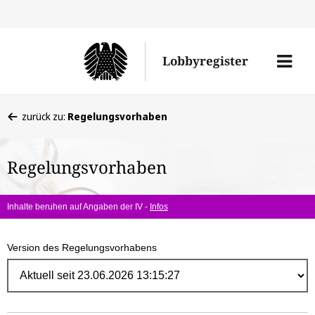
Direk
zum
Men
Lobbyregister
Inhal
öffne
Sie
zurück zu:
Regelungsvorhaben
befinden
sich
Regelungsvorhaben
hier:
Inhalte beruhen auf Angaben der IV -
Infos
Version des Regelungsvorhabens