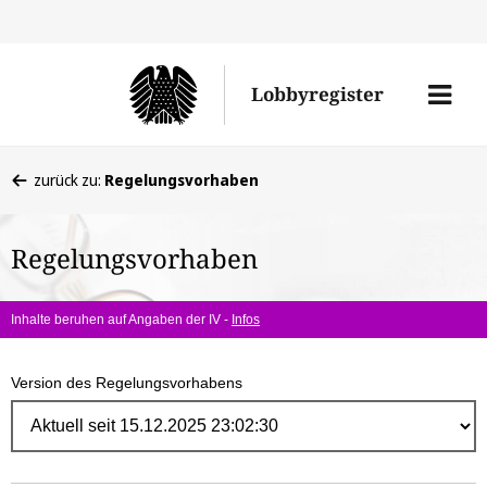
Direk
zum
Men
Lobbyregister
Inhal
öffne
Sie
zurück zu:
Regelungsvorhaben
befinden
sich
Regelungsvorhaben
hier:
Inhalte beruhen auf Angaben der IV -
Infos
Version des Regelungsvorhabens