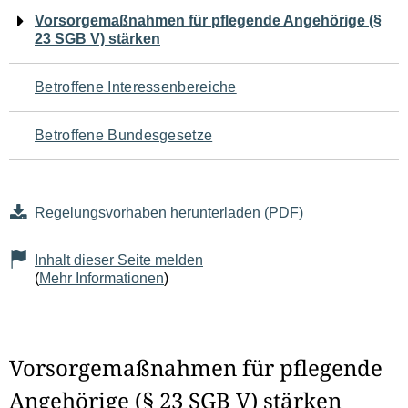
Navigation
Vorsorgemaßnahmen für pflegende Angehörige (§
23 SGB V) stärken
für
den
Betroffene Interessenbereiche
Seiteninhalt
Betroffene Bundesgesetze
Regelungsvorhaben herunterladen (PDF)
Inhalt dieser Seite melden
(
Mehr Informationen
)
Vorsorgemaßnahmen für pflegende
Angehörige (§ 23 SGB V) stärken