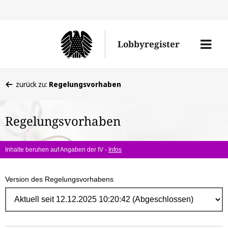
Direk
zum
Men
Lobbyregister
Inhal
öffne
Sie
zurück zu:
Regelungsvorhaben
befinden
sich
Regelungsvorhaben
hier:
Inhalte beruhen auf Angaben der IV -
Infos
Version des Regelungsvorhabens