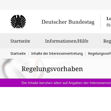
L
fü
Hauptnavigation
Startseite
Informationen/Hilfe
Reg
Sie
Startseite
Inhalte der Interessenvertretung
Regelungsvor
befinden
Regelungsvorhaben
sich
hier:
Die Inhalte beruhen allein auf Angaben der Interessenver