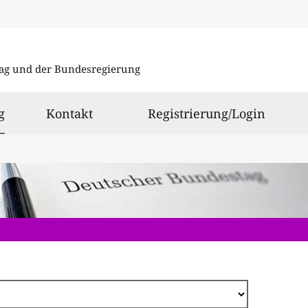
Direkt
zum
ag und der Bundesregierung
Inhalt
ausgewählt
g
Kontakt
Registrierung/Login