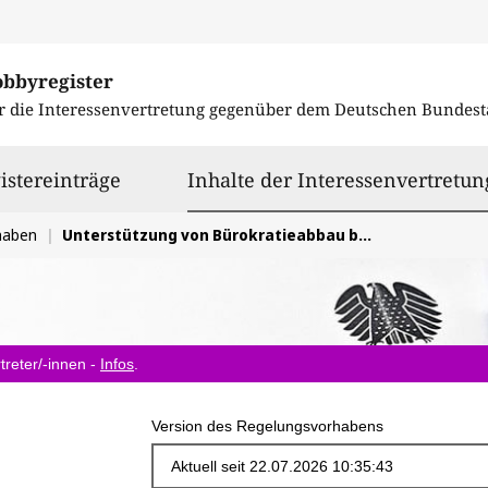
obbyregister
r die Interessenvertretung gegenüber dem
Deutschen Bundest
istereinträge
Inhalte der Interessenvertretun
haben
Unterstützung von Bürokratieabbau bei CSDDD/CSRD durch Nachhaltigkeits-Omnibus zur Sicherung der Wettbewerbsfähigkeit der Industrie
treter/-innen -
Infos
.
Version des Regelungsvorhabens