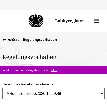
Direk
zum
Men
Lobbyregister
Inhal
öffne
Sie
zurück zu:
Regelungsvorhaben
befinden
sich
Regelungsvorhaben
hier:
Inhalte beruhen auf Angaben der IV -
Infos
Version des Regelungsvorhabens