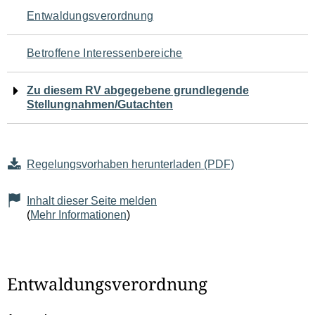
Navigation
Entwaldungsverordnung
für
Betroffene Interessenbereiche
den
Zu diesem RV abgegebene grundlegende
Seiteninhalt
Stellungnahmen/Gutachten
Regelungsvorhaben herunterladen (PDF)
Inhalt dieser Seite melden
(
Mehr Informationen
)
Entwaldungsverordnung