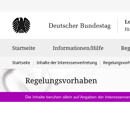
L
fü
Hauptnavigation
Startseite
Informationen/Hilfe
Reg
Sie
Startseite
Inhalte der Interessenvertretung
Regelungsvor
befinden
Regelungsvorhaben
sich
hier:
Die Inhalte beruhen allein auf Angaben der Interessenver