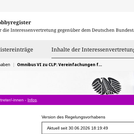
obbyregister
r die Interessenvertretung gegenüber dem
Deutschen Bundest
istereinträge
Inhalte der Interessenvertretun
haben
Omnibus VI zu CLP: Vereinfachungen für Chemikalien und Stop-the-Clock
treter/-innen -
Infos
.
Version des Regelungsvorhabens