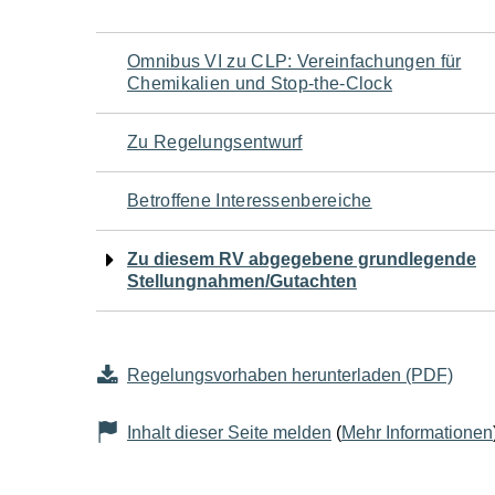
Navigation
Omnibus VI zu CLP: Vereinfachungen für
Chemikalien und Stop-the-Clock
für
Zu Regelungsentwurf
den
Betroffene Interessenbereiche
Seiteninhalt
Zu diesem RV abgegebene grundlegende
Stellungnahmen/Gutachten
Regelungsvorhaben herunterladen (PDF)
Inhalt dieser Seite melden
(
Mehr Informationen