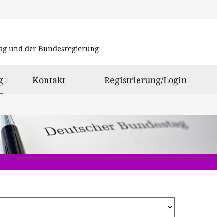
Direkt
zum
ag und der Bundesregierung
Inhalt
ausgewählt
g
Kontakt
Registrierung/Login