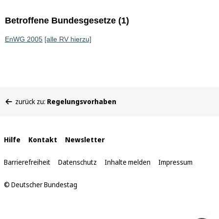
Betroffene Bundesgesetze (1)
EnWG 2005
[alle RV hierzu]
Sie
zurück zu:
Regelungsvorhaben
befinden
sich
hier:
Interne
Hilfe
Kontakt
Newsletter
Links
Barrierefreiheit
Datenschutz
Inhalte melden
Impressum
© Deutscher Bundestag