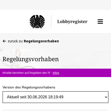
Direk
zum
Men
Lobbyregister
Inhal
öffne
Sie
zurück zu:
Regelungsvorhaben
befinden
sich
Regelungsvorhaben
hier:
Inhalte beruhen auf Angaben der IV -
Infos
Version des Regelungsvorhabens