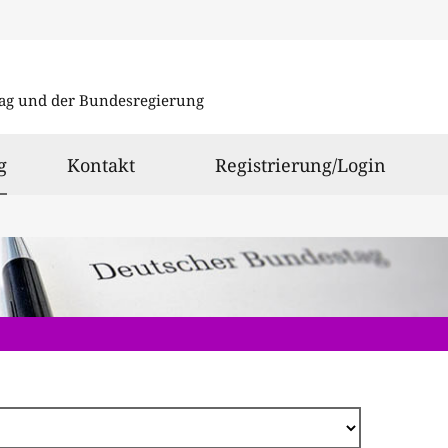
Direkt
zum
ag und der Bundesregierung
Inhalt
ausgewählt
g
Kontakt
Registrierung/Login