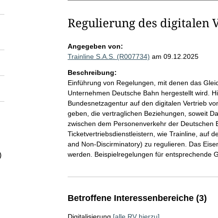
Regulierung des digitalen 
Angegeben von:
Trainline S.A.S. (R007734)
am 09.12.2025
Beschreibung:
Einführung von Regelungen, mit denen das Glei
Unternehmen Deutsche Bahn hergestellt wird. Hi
Bundesnetzagentur auf den digitalen Vertrieb v
geben, die vertraglichen Beziehungen, soweit Da
zwischen dem Personenverkehr der Deutschen 
Ticketvertriebsdienstleistern, wie Trainline, au
and Non-Discirminatory) zu regulieren. Das Eis
werden. Beispielregelungen für entsprechende Ge
)
Betroffene Interessenbereiche (3)
Digitalisierung
[alle RV hierzu]