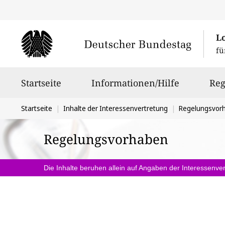
L
fü
Hauptnavigation
Startseite
Informationen/Hilfe
Reg
Sie
Startseite
Inhalte der Interessenvertretung
Regelungsvor
befinden
Regelungsvorhaben
sich
hier:
Die Inhalte beruhen allein auf Angaben der Interessenver