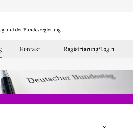
Direkt
zum
ag und der Bundesregierung
Inhalt
ausgewählt
g
Kontakt
Registrierung/Login