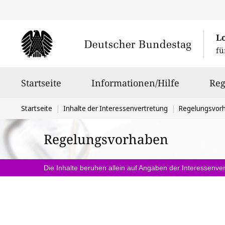
L
fü
Hauptnavigation
Startseite
Informationen/Hilfe
Reg
Sie
Startseite
Inhalte der Interessenvertretung
Regelungsvor
befinden
Regelungsvorhaben
sich
hier:
Die Inhalte beruhen allein auf Angaben der Interessenver