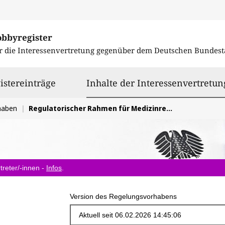
obbyregister
r die Interessenvertretung gegenüber dem
Deutschen Bundest
istereinträge
Inhalte der Interessenvertretun
haben
Regulatorischer Rahmen für Medizinregister und deren Datennutzung (MedRegG)
treter/-innen -
Infos
.
Version des Regelungsvorhabens