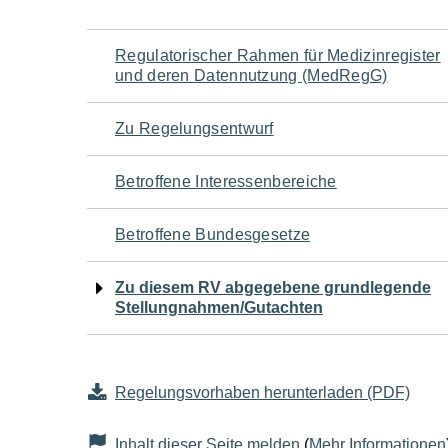
Navigation
Regulatorischer Rahmen für Medizinregister
und deren Datennutzung (MedRegG)
für
Zu Regelungsentwurf
den
Betroffene Interessenbereiche
Seiteninhalt
Betroffene Bundesgesetze
Zu diesem RV abgegebene grundlegende
Stellungnahmen/Gutachten
Regelungsvorhaben herunterladen (PDF)
Inhalt dieser Seite melden
(
Mehr Informationen