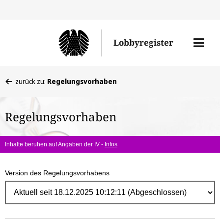
Direk
zum
Men
Lobbyregister
Inhal
öffne
Sie
zurück zu:
Regelungsvorhaben
befinden
sich
Regelungsvorhaben
hier:
Inhalte beruhen auf Angaben der IV -
Infos
Version des Regelungsvorhabens