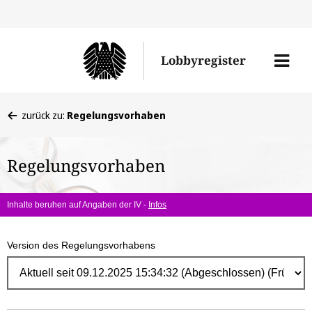
Direk
zum
Men
Lobbyregister
Inhal
öffne
Sie
zurück zu:
Regelungsvorhaben
befinden
sich
Regelungsvorhaben
hier:
Inhalte beruhen auf Angaben der IV -
Infos
Version des Regelungsvorhabens