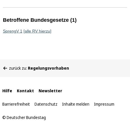
Betroffene Bundesgesetze (1)
SprengV 1
[alle RV hierzu]
Sie
zurück zu:
Regelungsvorhaben
befinden
sich
hier:
Interne
Hilfe
Kontakt
Newsletter
Links
Barrierefreiheit
Datenschutz
Inhalte melden
Impressum
© Deutscher Bundestag