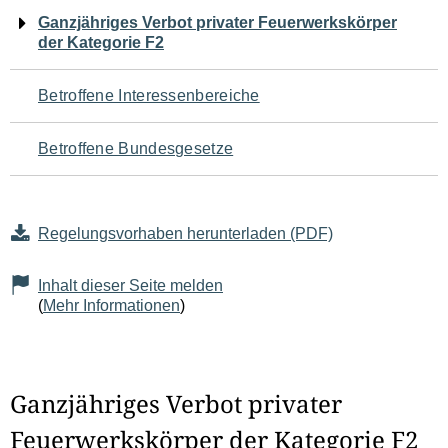
Navigation
Ganzjähriges Verbot privater Feuerwerkskörper
der Kategorie F2
für
den
Betroffene Interessenbereiche
Seiteninhalt
Betroffene Bundesgesetze
Regelungsvorhaben herunterladen (PDF)
Inhalt dieser Seite melden
(
Mehr Informationen
)
Ganzjähriges Verbot privater
Feuerwerkskörper der Kategorie F2