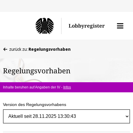
Direk
zum
Men
Lobbyregister
Inhal
öffne
Sie
zurück zu:
Regelungsvorhaben
befinden
sich
Regelungsvorhaben
hier:
Inhalte beruhen auf Angaben der IV -
Infos
Version des Regelungsvorhabens