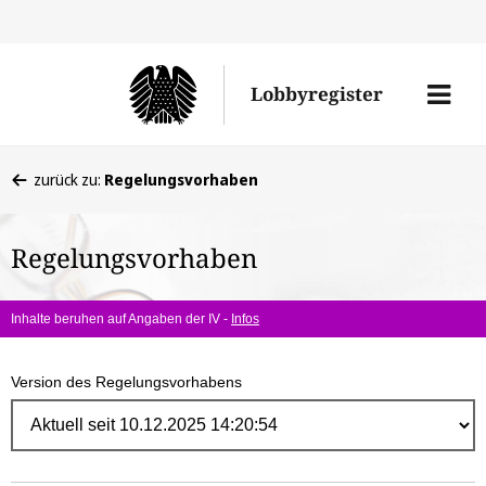
Direk
zum
Men
Lobbyregister
Inhal
öffne
Sie
zurück zu:
Regelungsvorhaben
befinden
sich
Regelungsvorhaben
hier:
Inhalte beruhen auf Angaben der IV -
Infos
Version des Regelungsvorhabens