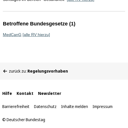
Betroffene Bundesgesetze (1)
MedCanG
[alle RV hierzu]
Sie
zurück zu:
Regelungsvorhaben
befinden
sich
hier:
Interne
Hilfe
Kontakt
Newsletter
Links
Barrierefreiheit
Datenschutz
Inhalte melden
Impressum
© Deutscher Bundestag