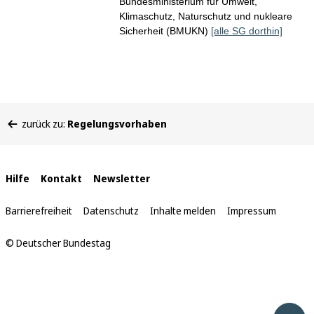
Bundesministerium für Umwelt,
Klimaschutz, Naturschutz und nukleare
Sicherheit (BMUKN)
[alle SG dorthin]
Sie
zurück zu:
Regelungsvorhaben
befinden
sich
hier:
Interne
Hilfe
Kontakt
Newsletter
Links
Barrierefreiheit
Datenschutz
Inhalte melden
Impressum
© Deutscher Bundestag