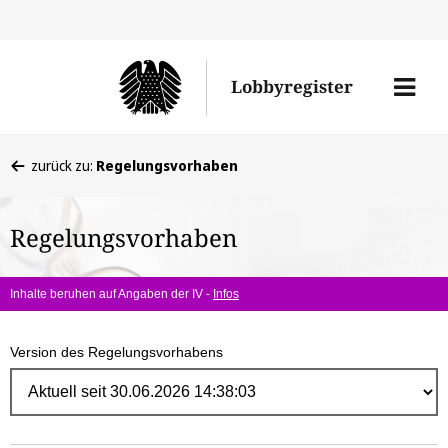
Direk
zum
Men
Lobbyregister
Inhal
öffne
Sie
zurück zu:
Regelungsvorhaben
befinden
sich
Regelungsvorhaben
hier:
Inhalte beruhen auf Angaben der IV -
Infos
Version des Regelungsvorhabens