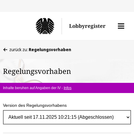
Direk
zum
Men
Lobbyregister
Inhal
öffne
Sie
zurück zu:
Regelungsvorhaben
befinden
sich
Regelungsvorhaben
hier:
Inhalte beruhen auf Angaben der IV -
Infos
Version des Regelungsvorhabens