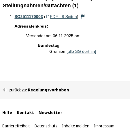
Stellungnahmen/Gutachten (1)
SG2511170003
(
PDF - 8 Seiten
)
Adressatenkreis:
Versendet am 06.11.2025 an:
Bundestag
Gremien
[alle SG dorthin]
Sie
zurück zu:
Regelungsvorhaben
befinden
sich
hier:
Interne
Hilfe
Kontakt
Newsletter
Links
Barrierefreiheit
Datenschutz
Inhalte melden
Impressum