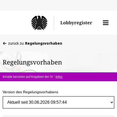
Direk
zum
Men
Lobbyregister
Inhal
öffne
Sie
zurück zu:
Regelungsvorhaben
befinden
sich
Regelungsvorhaben
hier:
Inhalte beruhen auf Angaben der IV -
Infos
Version des Regelungsvorhabens