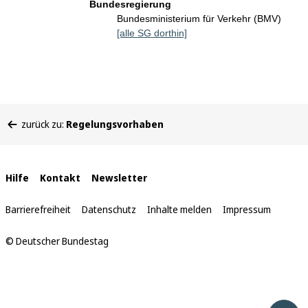
Bundesregierung
Bundesministerium für Verkehr (BMV)
[alle SG dorthin]
Sie
zurück zu:
Regelungsvorhaben
befinden
sich
hier:
Interne
Hilfe
Kontakt
Newsletter
Links
Barrierefreiheit
Datenschutz
Inhalte melden
Impressum
© Deutscher Bundestag