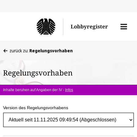
Direk
zum
Men
Lobbyregister
Inhal
öffne
Sie
zurück zu:
Regelungsvorhaben
befinden
sich
Regelungsvorhaben
hier:
Inhalte beruhen auf Angaben der IV -
Infos
Version des Regelungsvorhabens