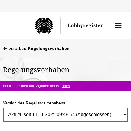
Direk
zum
Men
Lobbyregister
Inhal
öffne
Sie
zurück zu:
Regelungsvorhaben
befinden
sich
Regelungsvorhaben
hier:
Inhalte beruhen auf Angaben der IV -
Infos
Version des Regelungsvorhabens