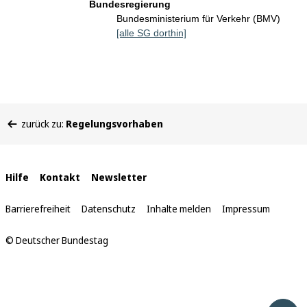
Bundesregierung
Bundesministerium für Verkehr (BMV)
[alle SG dorthin]
Sie
zurück zu:
Regelungsvorhaben
befinden
sich
hier:
Interne
Hilfe
Kontakt
Newsletter
Links
Barrierefreiheit
Datenschutz
Inhalte melden
Impressum
© Deutscher Bundestag