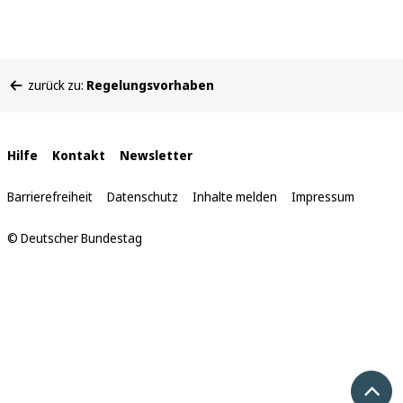
Sie
zurück zu:
Regelungsvorhaben
befinden
sich
hier:
Interne
Hilfe
Kontakt
Newsletter
Links
Barrierefreiheit
Datenschutz
Inhalte melden
Impressum
© Deutscher Bundestag
Nach