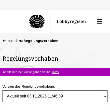
Direk
zum
Men
Lobbyregister
Inhal
öffne
Sie
zurück zu:
Regelungsvorhaben
befinden
sich
Regelungsvorhaben
hier:
Inhalte beruhen auf Angaben der IV -
Infos
Version des Regelungsvorhabens