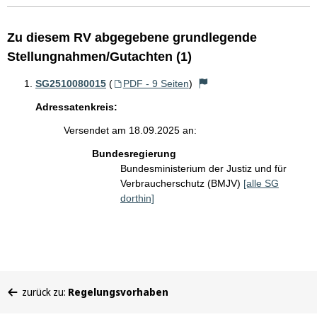
Zu diesem RV abgegebene grundlegende
Stellungnahmen/Gutachten (1)
SG2510080015
(
PDF - 9 Seiten
)
Adressatenkreis:
Versendet am 18.09.2025 an:
Bundesregierung
Bundesministerium der Justiz und für
Verbraucherschutz (BMJV)
[alle SG
dorthin]
Sie
zurück zu:
Regelungsvorhaben
befinden
sich