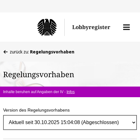
Direk
zum
Men
Lobbyregister
Inhal
öffne
Sie
zurück zu:
Regelungsvorhaben
befinden
sich
Regelungsvorhaben
hier:
Inhalte beruhen auf Angaben der IV -
Infos
Version des Regelungsvorhabens