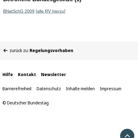
BNatSchG 2009
[alle RV hierzu]
Sie
zurück zu:
Regelungsvorhaben
befinden
sich
hier:
Interne
Hilfe
Kontakt
Newsletter
Links
Barrierefreiheit
Datenschutz
Inhalte melden
Impressum
© Deutscher Bundestag
Nach