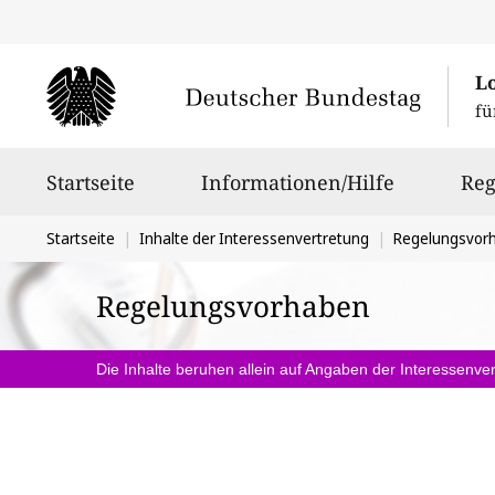
L
fü
Hauptnavigation
Startseite
Informationen/Hilfe
Reg
Sie
Startseite
Inhalte der Interessenvertretung
Regelungsvor
befinden
Regelungsvorhaben
sich
hier:
Die Inhalte beruhen allein auf Angaben der Interessenver