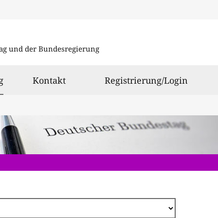
Direkt
zum
ag und der Bundesregierung
Inhalt
ausgewählt
g
Kontakt
Registrierung/Login