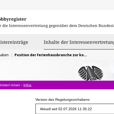
obbyregister
r die Interessenvertretung gegenüber dem
Deutschen Bundest
istereinträge
Inhalte der Interessenvertretun
haben
Position der Ferienhausbranche zur kommenden EU-Regulierung zu bezahlbarem Wohnraum Gehör verschaffen
treter/-innen -
Infos
.
Version des Regelungsvorhabens