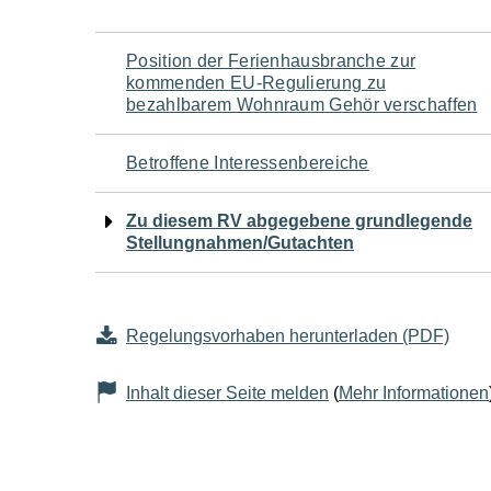
Navigation
Position der Ferienhausbranche zur
kommenden EU-Regulierung zu
für
bezahlbarem Wohnraum Gehör verschaffen
den
Betroffene Interessenbereiche
Seiteninhalt
Zu diesem RV abgegebene grundlegende
Stellungnahmen/Gutachten
Regelungsvorhaben herunterladen (PDF)
Inhalt dieser Seite melden
(
Mehr Informationen