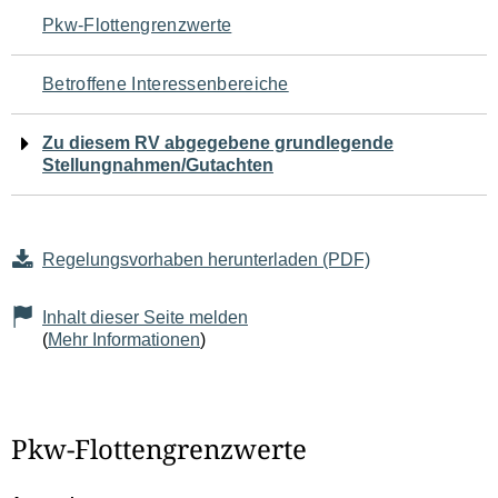
Navigation
Pkw-Flottengrenzwerte
für
Betroffene Interessenbereiche
den
Zu diesem RV abgegebene grundlegende
Seiteninhalt
Stellungnahmen/Gutachten
Regelungsvorhaben herunterladen (PDF)
Inhalt dieser Seite melden
(
Mehr Informationen
)
Pkw-Flottengrenzwerte