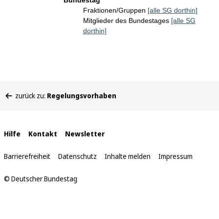
Bundestag
Fraktionen/Gruppen
[alle SG dorthin]
Mitglieder des Bundestages
[alle SG
dorthin]
Sie
zurück zu:
Regelungsvorhaben
befinden
sich
hier:
Interne
Hilfe
Kontakt
Newsletter
Links
Barrierefreiheit
Datenschutz
Inhalte melden
Impressum
© Deutscher Bundestag