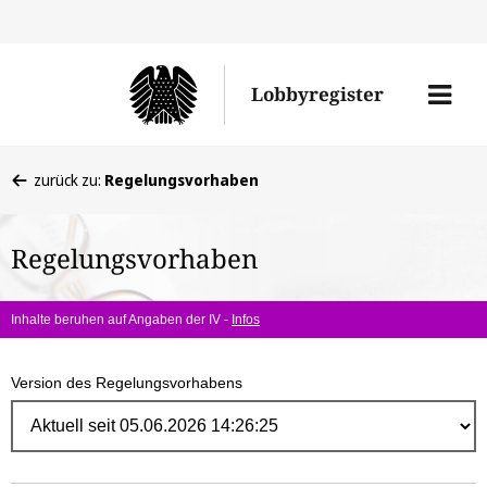
Direk
zum
Men
Lobbyregister
Inhal
öffne
Sie
zurück zu:
Regelungsvorhaben
befinden
sich
Regelungsvorhaben
hier:
Inhalte beruhen auf Angaben der IV -
Infos
Version des Regelungsvorhabens