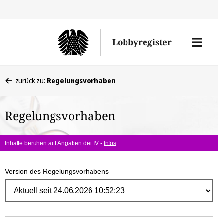
Direk
zum
Men
Lobbyregister
Inhal
öffne
Sie
zurück zu:
Regelungsvorhaben
befinden
sich
Regelungsvorhaben
hier:
Inhalte beruhen auf Angaben der IV -
Infos
Version des Regelungsvorhabens