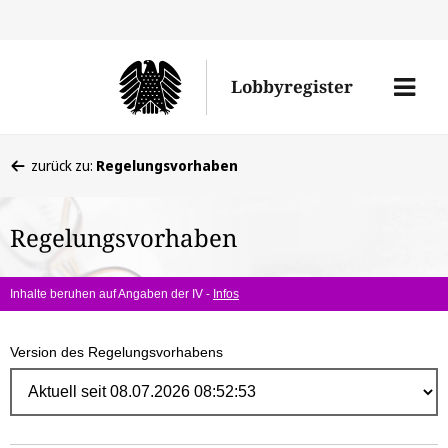
Direk
zum
Men
Lobbyregister
Inhal
öffne
Sie
zurück zu:
Regelungsvorhaben
befinden
sich
Regelungsvorhaben
hier:
Inhalte beruhen auf Angaben der IV -
Infos
Version des Regelungsvorhabens