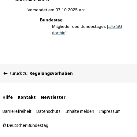
Versendet am 07.10.2025 an:
Bundestag
Mitglieder des Bundestages
[alle SG
dorthin]
Sie
zurück zu:
Regelungsvorhaben
befinden
sich
hier:
Interne
Hilfe
Kontakt
Newsletter
Links
Barrierefreiheit
Datenschutz
Inhalte melden
Impressum
© Deutscher Bundestag