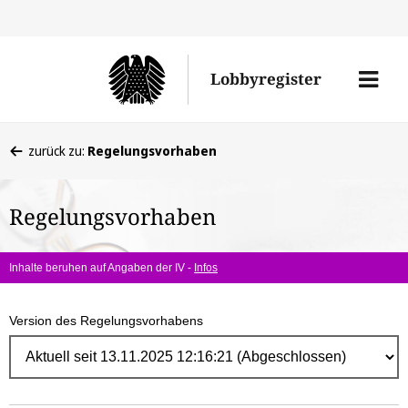
Direk
zum
Men
Lobbyregister
Inhal
öffne
Sie
zurück zu:
Regelungsvorhaben
befinden
sich
Regelungsvorhaben
hier:
Inhalte beruhen auf Angaben der IV -
Infos
Version des Regelungsvorhabens