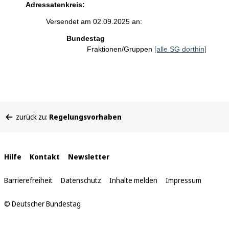
Adressatenkreis:
Versendet am 02.09.2025 an:
Bundestag
Fraktionen/Gruppen
[alle SG dorthin]
Sie
zurück zu:
Regelungsvorhaben
befinden
sich
hier:
Interne
Hilfe
Kontakt
Newsletter
Links
Barrierefreiheit
Datenschutz
Inhalte melden
Impressum
© Deutscher Bundestag