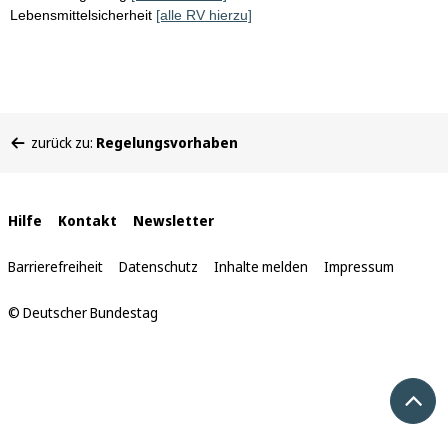
Lebensmittelsicherheit
[alle RV hierzu]
Sie
zurück zu:
Regelungsvorhaben
befinden
sich
hier:
Interne
Hilfe
Kontakt
Newsletter
Links
Barrierefreiheit
Datenschutz
Inhalte melden
Impressum
© Deutscher Bundestag
Nach