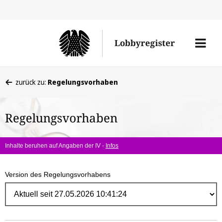
Direk
zum
Men
Lobbyregister
Inhal
öffne
Sie
zurück zu:
Regelungsvorhaben
befinden
sich
Regelungsvorhaben
hier:
Inhalte beruhen auf Angaben der IV -
Infos
Version des Regelungsvorhabens