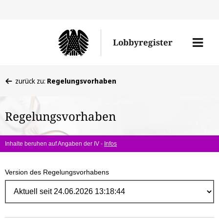
Direk
zum
Men
Lobbyregister
Inhal
öffne
Sie
zurück zu:
Regelungsvorhaben
befinden
sich
Regelungsvorhaben
hier:
Inhalte beruhen auf Angaben der IV -
Infos
Version des Regelungsvorhabens