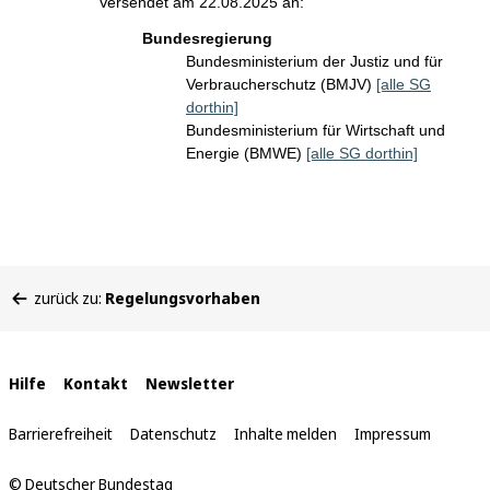
Versendet am 22.08.2025 an:
Bundesregierung
Bundesministerium der Justiz und für
Verbraucherschutz (BMJV)
[alle SG
dorthin]
Bundesministerium für Wirtschaft und
Energie (BMWE)
[alle SG dorthin]
Sie
zurück zu:
Regelungsvorhaben
befinden
sich
hier:
Interne
Hilfe
Kontakt
Newsletter
Links
Barrierefreiheit
Datenschutz
Inhalte melden
Impressum
© Deutscher Bundestag