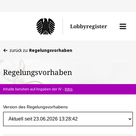
Direk
zum
Men
Lobbyregister
Inhal
öffne
Sie
zurück zu:
Regelungsvorhaben
befinden
sich
Regelungsvorhaben
hier:
Inhalte beruhen auf Angaben der IV -
Infos
Version des Regelungsvorhabens