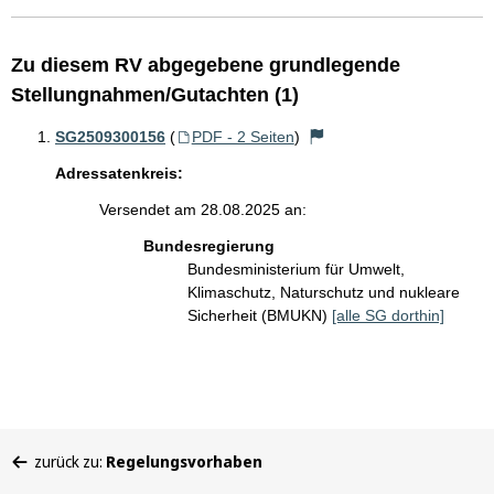
Zu diesem RV abgegebene grundlegende
Stellungnahmen/Gutachten (1)
SG2509300156
(
PDF - 2 Seiten
)
Adressatenkreis:
Versendet am 28.08.2025 an:
Bundesregierung
Bundesministerium für Umwelt,
Klimaschutz, Naturschutz und nukleare
Sicherheit (BMUKN)
[alle SG dorthin]
Sie
zurück zu:
Regelungsvorhaben
befinden