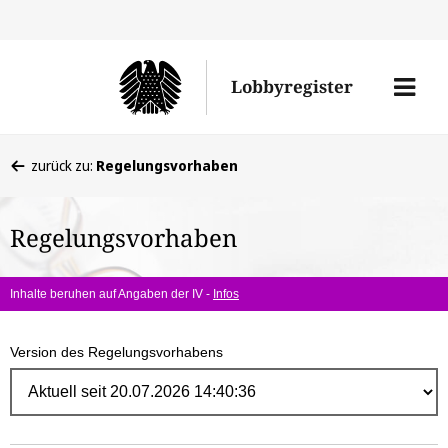
Direk
zum
Men
Lobbyregister
Inhal
öffne
Sie
zurück zu:
Regelungsvorhaben
befinden
sich
Regelungsvorhaben
hier:
Inhalte beruhen auf Angaben der IV -
Infos
Version des Regelungsvorhabens