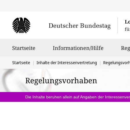
L
fü
Hauptnavigation
Startseite
Informationen/Hilfe
Reg
Sie
Startseite
Inhalte der Interessenvertretung
Regelungsvor
befinden
Regelungsvorhaben
sich
hier:
Die Inhalte beruhen allein auf Angaben der Interessenver