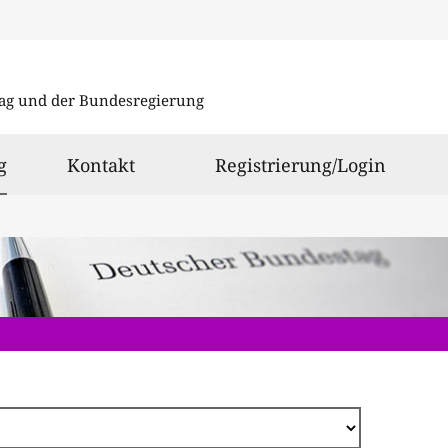
Direkt
zum
ag und der Bundesregierung
Inhalt
ausgewählt
g
Kontakt
Registrierung/Login