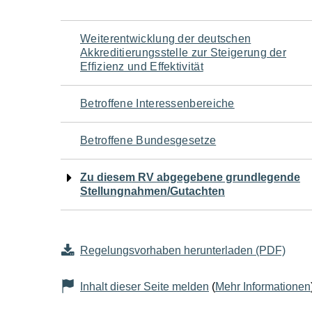
Navigation
Weiterentwicklung der deutschen
Akkreditierungsstelle zur Steigerung der
für
Effizienz und Effektivität
den
Betroffene Interessenbereiche
Seiteninhalt
Betroffene Bundesgesetze
Zu diesem RV abgegebene grundlegende
Stellungnahmen/Gutachten
Regelungsvorhaben herunterladen (PDF)
Inhalt dieser Seite melden
(
Mehr Informationen