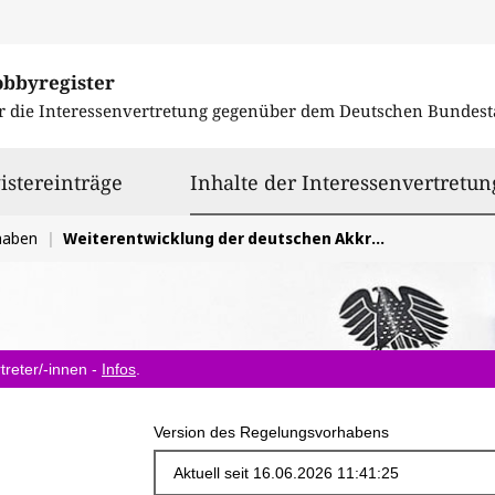
obbyregister
r die Interessenvertretung gegenüber dem
Deutschen Bundest
istereinträge
Inhalte der Interessenvertretun
haben
Weiterentwicklung der deutschen Akkreditierungsstelle zur Steigerung der Effizienz und Effektivität
treter/-innen -
Infos
.
Version des Regelungsvorhabens