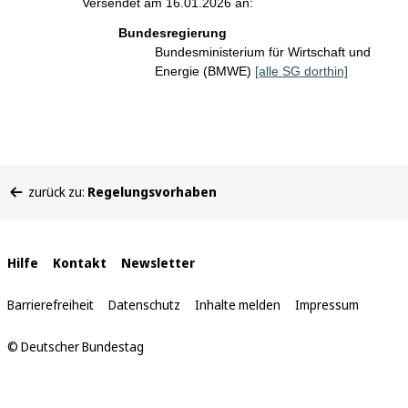
Versendet am 16.01.2026 an:
Bundesregierung
Bundesministerium für Wirtschaft und
Energie (BMWE)
[alle SG dorthin]
Sie
zurück zu:
Regelungsvorhaben
befinden
sich
hier:
Interne
Hilfe
Kontakt
Newsletter
Links
Barrierefreiheit
Datenschutz
Inhalte melden
Impressum
© Deutscher Bundestag