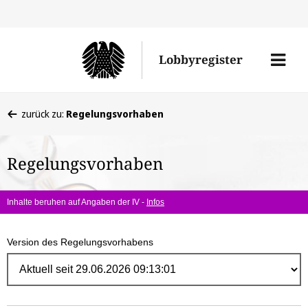
Direk
zum
Men
Lobbyregister
Inhal
öffne
Sie
zurück zu:
Regelungsvorhaben
befinden
sich
Regelungsvorhaben
hier:
Inhalte beruhen auf Angaben der IV -
Infos
Version des Regelungsvorhabens