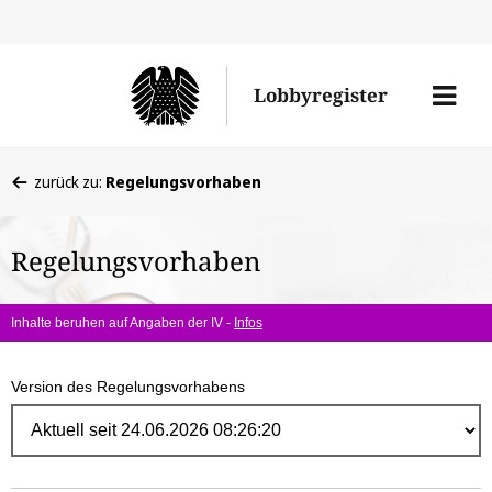
Direk
zum
Men
Lobbyregister
Inhal
öffne
Sie
zurück zu:
Regelungsvorhaben
befinden
sich
Regelungsvorhaben
hier:
Inhalte beruhen auf Angaben der IV -
Infos
Version des Regelungsvorhabens