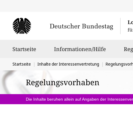
L
fü
Hauptnavigation
Startseite
Informationen/Hilfe
Reg
Sie
Startseite
Inhalte der Interessenvertretung
Regelungsvor
befinden
Regelungsvorhaben
sich
hier:
Die Inhalte beruhen allein auf Angaben der Interessenver