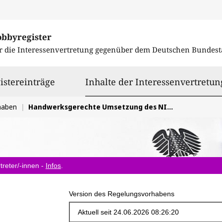
obbyregister
r die Interessenvertretung gegenüber dem
Deutschen Bundest
istereinträge
Inhalte der Interessenvertretun
haben
Handwerksgerechte Umsetzung des NIS-2-Umsetzungs- und Cybersicherheitsstärkungsgesetz (NIS2UmsuCG)
treter/-innen -
Infos
.
Version des Regelungsvorhabens