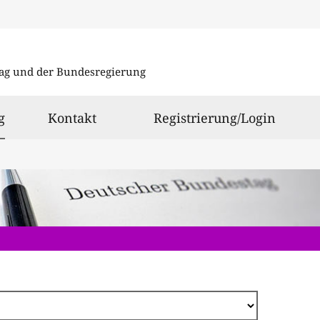
Direkt
zum
ag und der Bundesregierung
Inhalt
ausgewählt
g
Kontakt
Registrierung/Login