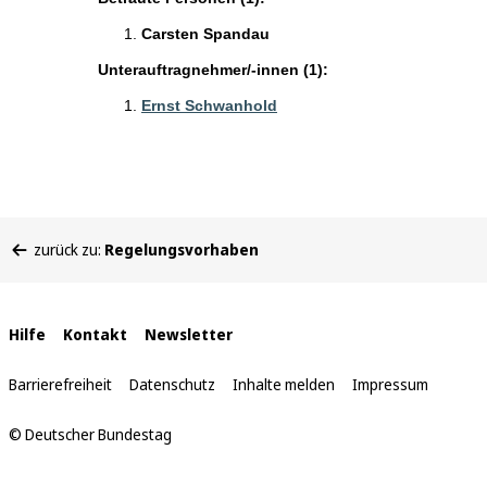
Carsten Spandau
Unterauftragnehmer/-innen (1):
Ernst Schwanhold
Sie
zurück zu:
Regelungsvorhaben
befinden
sich
hier:
Interne
Hilfe
Kontakt
Newsletter
Links
Barrierefreiheit
Datenschutz
Inhalte melden
Impressum
© Deutscher Bundestag