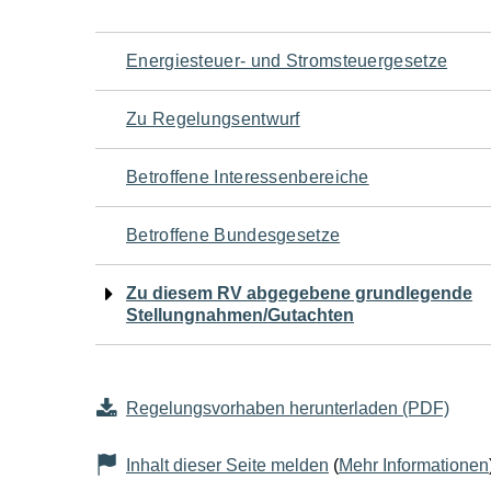
Navigation
Energiesteuer- und Stromsteuergesetze
für
Zu Regelungsentwurf
den
Betroffene Interessenbereiche
Seiteninhalt
Betroffene Bundesgesetze
Zu diesem RV abgegebene grundlegende
Stellungnahmen/Gutachten
Regelungsvorhaben herunterladen (PDF)
Inhalt dieser Seite melden
(
Mehr Informationen