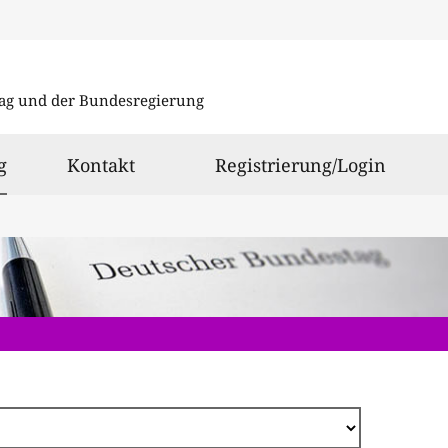
Direkt
zum
ag und der Bundesregierung
Inhalt
ausgewählt
g
Kontakt
Registrierung/Login