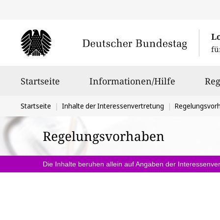
L
fü
Hauptnavigation
Startseite
Informationen/Hilfe
Reg
Sie
Startseite
Inhalte der Interessenvertretung
Regelungsvor
befinden
Regelungsvorhaben
sich
hier:
Die Inhalte beruhen allein auf Angaben der Interessenver