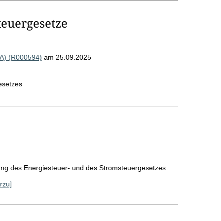
teuergesetze
EA) (R000594)
am 25.09.2025
esetzes
ung des Energiesteuer- und des Stromsteuergesetzes
rzu]