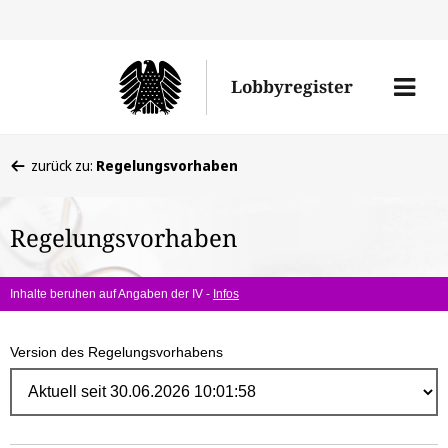
Direk
zum
Men
Lobbyregister
Inhal
öffne
Sie
zurück zu:
Regelungsvorhaben
befinden
sich
Regelungsvorhaben
hier:
Inhalte beruhen auf Angaben der IV -
Infos
Version des Regelungsvorhabens