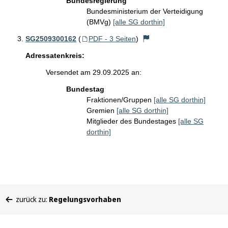
Bundesregierung
Bundesministerium der Verteidigung
(BMVg)
[alle SG dorthin]
SG2509300162
(
PDF - 3 Seiten
)
Adressatenkreis:
Versendet am 29.09.2025 an:
Bundestag
Fraktionen/Gruppen
[alle SG dorthin]
Gremien
[alle SG dorthin]
Mitglieder des Bundestages
[alle SG
dorthin]
Sie
zurück zu:
Regelungsvorhaben
befinden
sich